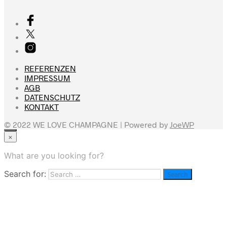
REFERENZEN
IMPRESSUM
AGB
DATENSCHUTZ
KONTAKT
© 2022 WE LOVE CHAMPAGNE | Powered by
JoeWP
×
×
Brut
What are you looking for?
Blanc de Blancs
Search for:
Rosé
About
Referenzen
Private Label